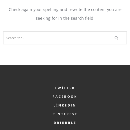
Check again your spelling and rewrite the content you are
seeking for in the search field.
TWITTER
FACEBOOK
LINKEDIN
PINTEREST
DRIBBBLE